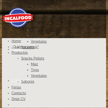
PRODUCTOS
Snacks Pellets
Maiz
Trigo
Home
Vegetales
¿Quiénes somos?
Sabores
FERIAS
Productos
Snacks Pellets
Maiz
Trigo
Vegetales
CONTACTO
Sabores
Ferias
Contacto
Dejar CV