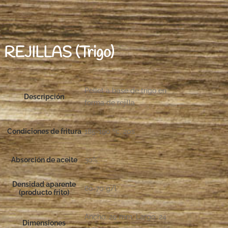
REJILLAS (Trigo)
Pellet a base de trigo en
Descripción
forma de rejilla
Condiciones de fritura
185-190 ºc, 20s
Absorción de aceite
30%
Densidad aparente
60-70 g/l
(producto frito)
Ancho: 20 mm, Largo: 24
Dimensiones